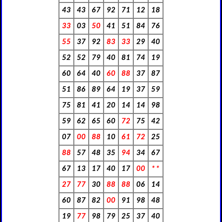
43
43
67
92
71
12
18
33
03
50
41
51
84
76
55
37
92
83
33
29
40
52
52
79
40
81
74
19
60
64
40
60
88
37
87
51
86
89
64
19
37
59
75
81
41
20
14
14
98
59
62
65
60
72
75
42
07
00
88
10
61
72
25
88
57
48
35
94
34
67
67
13
17
40
17
00
**
27
77
30
88
88
06
14
60
87
82
00
91
98
48
19
77
98
79
25
37
40