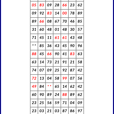
05
83
09
28
66
23
62
09
92
83
14
00
78
89
89
66
08
67
70
46
85
31
60
48
01
48
30
57
71
45
11
61
61
43
48
**
85
36
43
45
90
96
88
45
66
90
41
83
63
63
14
73
21
91
21
58
74
07
09
25
92
87
42
72
13
04
58
99
07
56
49
84
**
65
14
62
42
60
90
89
24
88
89
62
23
25
56
59
71
04
09
23
03
21
03
87
86
97