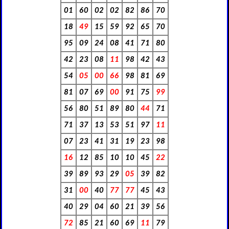
01
60
02
02
82
86
70
18
49
15
59
92
65
70
95
09
24
08
41
71
80
42
23
08
11
98
42
43
54
05
00
66
98
81
69
81
07
69
00
91
75
99
56
80
51
89
80
44
71
71
37
13
53
51
97
11
07
23
41
31
19
23
98
16
12
85
10
10
45
22
39
89
93
29
05
39
82
31
00
40
77
77
45
43
40
29
04
60
21
39
56
72
85
21
60
69
11
79