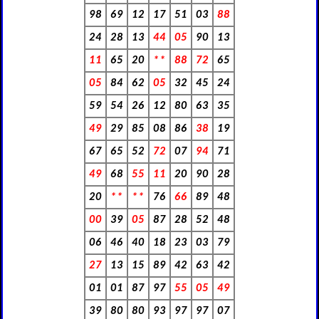
98
69
12
17
51
03
88
24
28
13
44
05
90
13
11
65
20
**
88
72
65
05
84
62
05
32
45
24
59
54
26
12
80
63
35
49
29
85
08
86
38
19
67
65
52
72
07
94
71
49
68
55
11
20
90
28
20
**
**
76
66
89
48
00
39
05
87
28
52
48
06
46
40
18
23
03
79
27
13
15
89
42
63
42
01
01
87
97
55
05
49
39
80
80
93
97
97
07