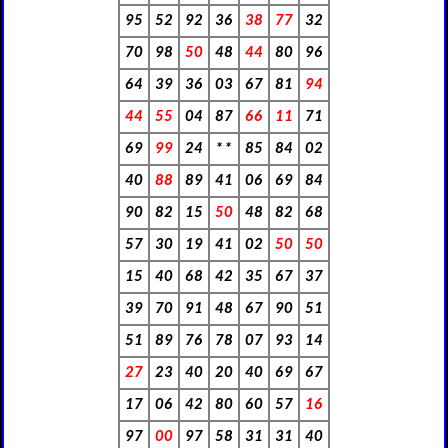
95
52
92
36
38
77
32
70
98
50
48
44
80
96
64
39
36
03
67
81
94
44
55
04
87
66
11
71
69
99
24
**
85
84
02
40
88
89
41
06
69
84
90
82
15
50
48
82
68
57
30
19
41
02
50
50
15
40
68
42
35
67
37
39
70
91
48
67
90
51
51
89
76
78
07
93
14
27
23
40
20
40
69
67
17
06
42
80
60
57
16
97
00
97
58
31
31
40