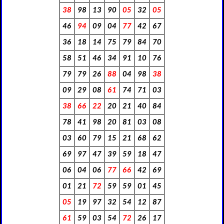
38
98
13
90
05
32
05
46
94
09
04
77
42
67
36
18
14
75
79
84
70
58
51
46
34
91
10
76
79
79
26
88
04
98
38
09
29
08
61
74
71
03
38
66
22
20
21
40
84
78
41
98
20
81
03
08
03
60
79
15
21
68
62
69
97
47
39
59
18
47
06
04
06
77
66
42
69
01
21
72
59
59
01
45
05
19
97
32
54
12
87
61
59
03
54
72
26
17