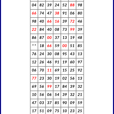
04
82
39
24
52
88
98
66
74
47
38
91
06
80
98
40
66
16
39
72
46
22
84
40
08
73
99
39
86
87
00
37
13
19
48
**
18
66
59
00
51
85
76
24
30
08
95
43
13
12
26
46
91
19
60
97
06
70
11
69
15
25
92
77
23
30
19
02
56
13
69
56
99
17
84
39
32
10
56
06
54
39
32
21
47
03
37
85
90
09
59
17
51
09
75
10
23
25