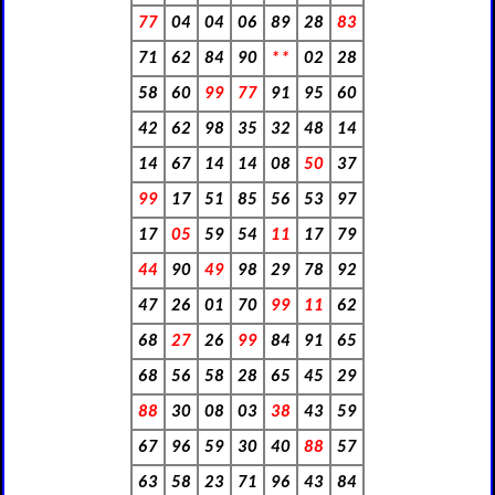
77
04
04
06
89
28
83
71
62
84
90
**
02
28
58
60
99
77
91
95
60
42
62
98
35
32
48
14
14
67
14
14
08
50
37
99
17
51
85
56
53
97
17
05
59
54
11
17
79
44
90
49
98
29
78
92
47
26
01
70
99
11
62
68
27
26
99
84
91
65
68
56
58
28
65
45
29
88
30
08
03
38
43
59
67
96
59
30
40
88
57
63
58
23
71
96
43
84