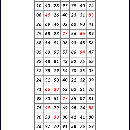
10
90
28
97
79
40
74
08
49
26
40
23
31
83
26
69
46
02
60
90
41
29
68
23
27
56
66
89
68
56
91
06
93
48
56
85
60
95
57
86
94
47
32
48
81
43
82
75
62
53
78
79
54
70
35
35
24
31
53
40
21
32
09
71
66
38
62
82
31
78
93
73
51
27
85
02
81
75
99
79
69
98
24
88
90
53
33
80
42
41
80
26
97
70
91
58
76
59