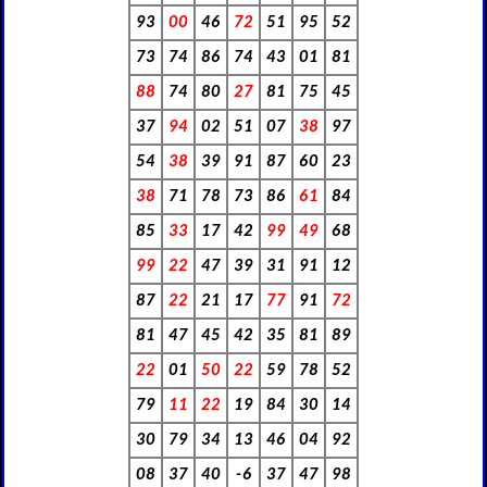
93
00
46
72
51
95
52
73
74
86
74
43
01
81
88
74
80
27
81
75
45
37
94
02
51
07
38
97
54
38
39
91
87
60
23
38
71
78
73
86
61
84
85
33
17
42
99
49
68
99
22
47
39
31
91
12
87
22
21
17
77
91
72
81
47
45
42
35
81
89
22
01
50
22
59
78
52
79
11
22
19
84
30
14
30
79
34
13
46
04
92
08
37
40
-6
37
47
98