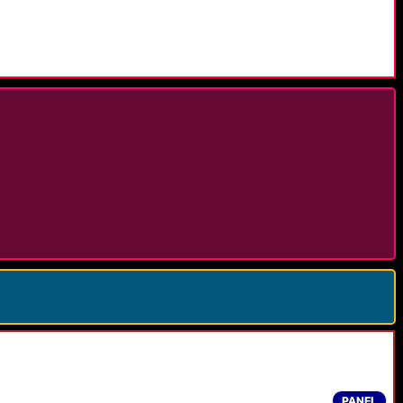
PANEL