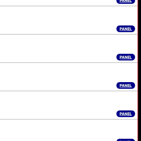
PANEL
PANEL
PANEL
PANEL
PANEL