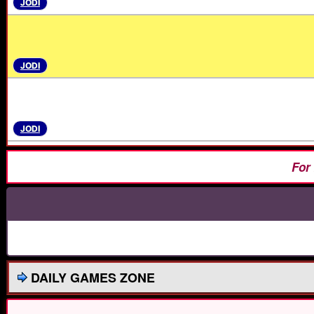
JODI
JODI
JODI
For
DAILY GAMES ZONE