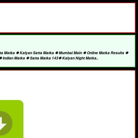
a Matka ❋ Kalyan Satta Matka ❋ Mumbai Main ❋ Online Matka Results ❋
 Indian Matka ❋ Satta Matka 143❋ Kalyan Night Matka..