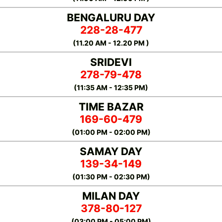
BENGALURU DAY
228-28-477
(11.20 AM - 12.20 PM )
SRIDEVI
278-79-478
(11:35 AM - 12:35 PM)
TIME BAZAR
169-60-479
(01:00 PM - 02:00 PM)
SAMAY DAY
139-34-149
(01:30 PM - 02:30 PM)
MILAN DAY
378-80-127
(03:00 PM - 05:00 PM)