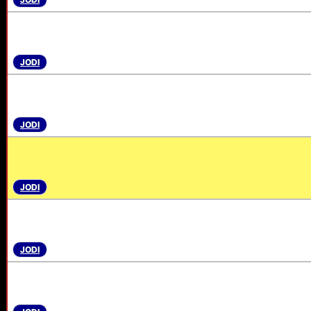
JODI
JODI
JODI
JODI