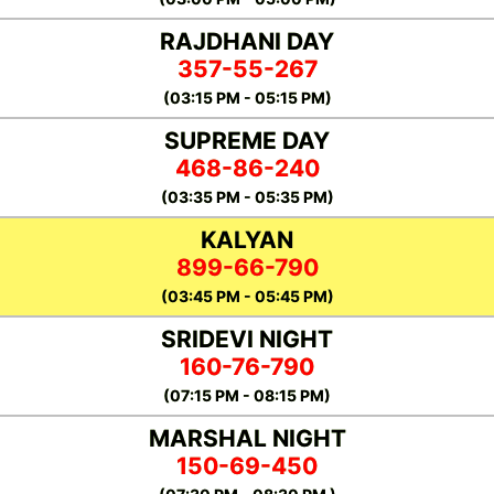
RAJDHANI DAY
357-55-267
(03:15 PM - 05:15 PM)
SUPREME DAY
468-86-240
(03:35 PM - 05:35 PM)
KALYAN
899-66-790
(03:45 PM - 05:45 PM)
SRIDEVI NIGHT
160-76-790
(07:15 PM - 08:15 PM)
MARSHAL NIGHT
150-69-450